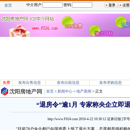
中介用户
密码
首页
免费
·发布出售信息
·发布出租信息
·发布求购信息
首页
>
新闻中心
>
地产新闻
> 正文
“退房令”逾1月 专家称央企立即
http://www.F024.com
2010-4-22 10:30:12
证券日报 [字
“目前78户央企都已向国资委上报了退出方案，态度都是很积极