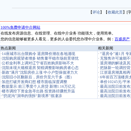
【
评论
】【
收藏此页
】[
热点新闻
相关新闻
·
“退房令”逾1月 
·
无预售许可逾期不
·
退房潮的解读及其
·
把脉新一轮调控背
·
江浙退房潮真相再
·
6年前百万顶楼房太
·
单价10245元/平
·
最高法院日前发布意
·
最高法院日前发布意
·
最高法院日前发布意