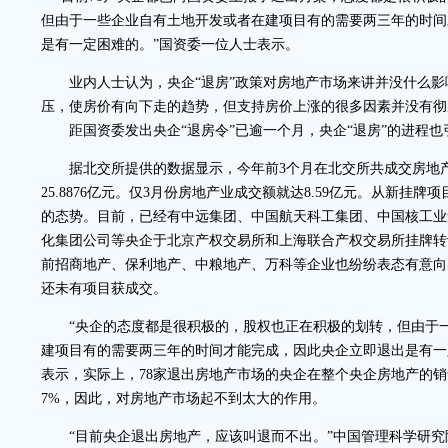
但由于一些企业自有土地开发或者在建项目有的需要两三年的时间
是有一定困难的。”国资委一位人士表示。
业内人士认为，央企“退房”政策对房地产市场来讲并没什么影
压，使房价有向下走的趋势，但支持房价上涨的很多因素并没有彻
距国资委发出央企“退房令”已逾一个月，央企“退房”的进程也
据北交所提供的数据显示，今年前3个月在北交所共成交房地产
25.8876亿元。仅3月份房地产业成交额就达8.59亿元。从新挂牌
的态势。目前，已经有中远集团、中国航天科工集团、中国核工业
化集团公司等央企于北京产权交易所和上海联合产权交易所挂牌转
前招商地产、保利地产、中粮地产、万科等企业也纷纷表态有意向
还未有项目获成交。
“央企的态度都是很积极的，股权也正在积极的划转，但由于一
建项目有的需要两三年的时间才能完成，因此央企立即退出是有一
表示，实际上，78家退出房地产市场的央企在整个央企房地产的销
7%，因此，对房地产市场起不到太大的作用。
“目前央企退出房地产，应该叫退而不出。”中国管理科学研究