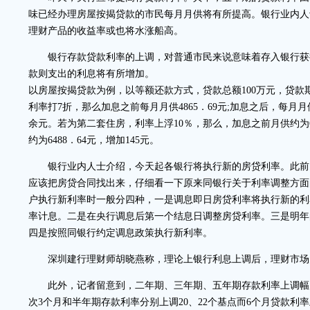
味已经办理房屋按揭贷款的市民每月月供将有所提高。银行业内人
理财产品的收益率或也将水涨船高。
银行存款贷款利率的上调，对普通市民来说意味着存入银行获
款则支出的利息将有所增加。
以房屋按揭贷款为例，以等额还款方式，贷款总额100万元，贷款
利率打7折，那么加息之前每月月供4865．69元;加息之后，每月月供
余元。若为第二套住房，利率上浮10％，那么，加息之前月供约为63
约为6488．64元，增加145元。
银行业内人士介绍，今天起各银行将执行新的房贷利率。此前
应该把房贷合同找出来，仔细看一下原来同银行关于利率调整方面
户执行新利率时一般分四种，一是调息即日房贷利率将执行新的利
率计息。二是在央行调息后第一个结息日调整房贷利率。三是明年
四是按照同银行约定调息政策执行新利率。
深圳建行理财师胡晓燕称，理论上银行利息上调后，理财市场
此外，记者留意到，二年期、三年期、五年期存款利率上调幅
次3个月和半年期存款利率分别上调20、22个基点而6个月贷款利率