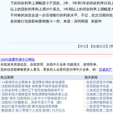
下的存款利率上调幅度小于贷款。2年、3年和5年的存款利率分别上调
以上的贷款利率则上调20个基点。1年期以上的存款利率上调幅度
不对称的加息会进一步压缩银行的利差水平。不过，此次活期存款
多的银行负面影响要稍微小一些。来源：深圳商报 朱丽华
【
评论
】【
收藏此页
】[
热点新闻
相关新闻
·
加息后房贷月供略
·
房贷新政冲击波：
·
上海房贷月增量减
·
沈城第三套房贷全
·
京城银行房贷再收
·
二次调控被称新五
·
二套房贷严格执行首
·
两部委联查二套房